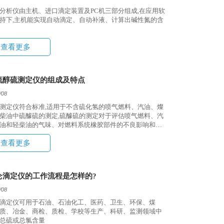
分析仪由主机、进口滴定装置及PC机三部分组成,在应用软
持下,主机能实现自动滴定、自动补液、计算出碱性氮的含
查看更多
硫醇硫测定仪的组成及特点
/08
测定仪符合标准,适用于不含硫化氢的喷气燃料、汽油、燦
柴油中硫醵硫的测定,硫醵硫的测定对于评估喷气燃料、汽
油和轻柴油的气味、对燃料系统橡胶部件的不良影响和料
蚀具有重要意义。
查看更多
仑滴定仪的工作流程是怎样的?
/08
滴定仪可用于石油、石油化工、医药、卫生、环保、煤
质、冶金、商检、质检、学校等生产、科研、监测领域中
总硫或总氯含量