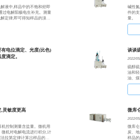
解液中,样品中的不饱和烃即
碱性氮
2,通过电解阳极电生补充。测量
件的支
电解定律,即可得知样品的溴
量。
有电位滴定、光度(比色)
谈谈
温度滴定。
2022/05
硫醇硫
油和轻
油、煤
系统的
,灵敏度更高
微库
2022/05
算机控制测量含盐量。微机用
微库仑
。微机对电解电流进行积分,计
炭、地
根据法拉第定律计算岀样品的含
样品的